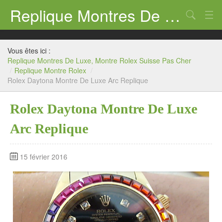
Replique Montres De Luxe, Montre Rolex Suisse Pas Cher
Chercher
Replique Montre Rolex
Vous êtes ici :
Replique Montre Panerai
Replique Montres De Luxe, Montre Rolex Suisse Pas Cher
/
Replique Montre Rolex
/
Rolex Daytona Montre De Luxe Arc Replique
Replique Montre Breitling
Replique Montre Tag Heuer
Rolex Daytona Montre De Luxe
Replique Montre Hublot
Arc Replique
Replique Montre Omega
15 février 2016