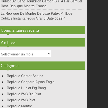
Hublot Big Bang Tourbillon Carbon SR_A Par Samuel
Ross Replique Montre France
La Replique De Montre De Luxe Patek Philippe
Cubitus Instantaneous Grand Date 5822P
Commentaires récents
Archives
rchives
Catégories
Replique Cartier Santos
Replique Chopard Alpine Eagle
Replique Hublot Big Bang
Replique IWC Big Pilot
Replique IWC Pilot
Replique Montre