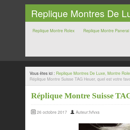
Replique Montres De Lu
Replique Montre Rolex
Replique Montre Panerai
Vous êtes ici :
Replique Montres De Luxe, Montre Role
Réplique Montre Suisse TAG Heuer, quel est votre fav
Réplique Montre Suisse TAG 
26 octobre 2017
Auteur:fvfvxs