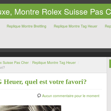
xe, Montre Rolex Suisse Pas 
Replique Montre Breitling
Replique Montre Tag Heuer
Rep
x Suisse Pas Cher
/
Replique Montre Tag Heuer
/
ori?
Heuer, quel est votre favori?
Aucun commentaire pour le moment