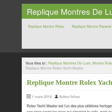
Replique Montres De Lu
Replique Montre Rolex
Replique Montre Panerai
Vous êtes ici :
Replique Montres De Luxe, Montre Role
Replique Montre Rolex Yacht Master
Replique Montre Rolex Yach
1 mars 2016
Auteur:fvfvxs
Rolex Yacht Master est l’un des plus célèbres horloge
populaire parmi les gens qui aimaient la voile, mais a