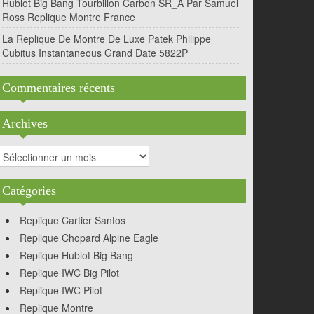
Hublot Big Bang Tourbillon Carbon SR_A Par Samuel
Ross Replique Montre France
La Replique De Montre De Luxe Patek Philippe
Cubitus Instantaneous Grand Date 5822P
Commentaires récents
Archives
rchives
Catégories
Replique Cartier Santos
Replique Chopard Alpine Eagle
Replique Hublot Big Bang
Replique IWC Big Pilot
Replique IWC Pilot
Replique Montre