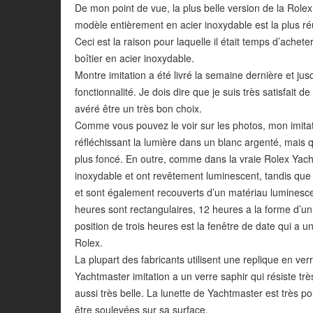
De mon point de vue, la plus belle version de la Role
modèle entièrement en acier inoxydable est la plus réus
Ceci est la raison pour laquelle il était temps d’achet
boîtier en acier inoxydable.
Montre imitation a été livré la semaine dernière et jus
fonctionnalité. Je dois dire que je suis très satisfait de
avéré être un très bon choix.
Comme vous pouvez le voir sur les photos, mon imit
réfléchissant la lumière dans un blanc argenté, mais 
plus foncé. En outre, comme dans la vraie Rolex Yach
inoxydable et ont revêtement luminescent, tandis que 
et sont également recouverts d’un matériau luminescent
heures sont rectangulaires, 12 heures a la forme d’un 
position de trois heures est la fenêtre de date qui a 
Rolex.
La plupart des fabricants utilisent une replique en v
Yachtmaster imitation a un verre saphir qui résiste très
aussi très belle. La lunette de Yachtmaster est très p
être soulevées sur sa surface.