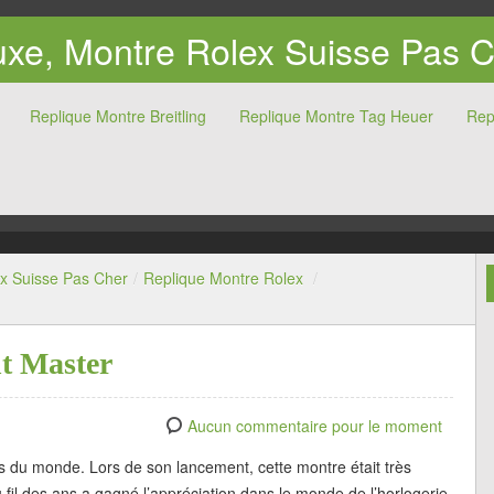
xe, Montre Rolex Suisse Pas 
Replique Montre Breitling
Replique Montre Tag Heuer
Rep
x Suisse Pas Cher
/
Replique Montre Rolex
/
t Master
Aucun commentaire pour le moment
s du monde. Lors de son lancement, cette montre était très
u fil des ans a gagné l’appréciation dans le monde de l’horlogerie.