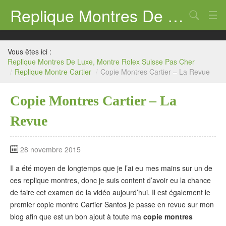
Replique Montres De Luxe, Montre Rolex Suisse Pas Cher
Chercher
Replique Montre Rolex
Vous êtes ici :
Replique Montre Panerai
Replique Montres De Luxe, Montre Rolex Suisse Pas Cher
/
Replique Montre Cartier
/
Copie Montres Cartier – La Revue
Replique Montre Breitling
Copie Montres Cartier – La
Replique Montre Tag Heuer
Revue
Replique Montre Hublot
Replique Montre Omega
28 novembre 2015
Il a été moyen de longtemps que je l’ai eu mes mains sur un de
ces replique montres, donc je suis content d’avoir eu la chance
de faire cet examen de la vidéo aujourd’hui. Il est également le
premier copie montre Cartier Santos je passe en revue sur mon
blog afin que est un bon ajout à toute ma
copie montres