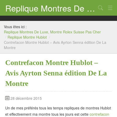
Replique Montres De Luxe, Montre Rolex Suisse Pas Cher
Chercher
Replique Montre Rolex
Vous êtes ici :
Replique Montre Panerai
Replique Montres De Luxe, Montre Rolex Suisse Pas Cher
/
Replique Montre Hublot
/
Contrefacon Montre Hublot – Avis Ayrton Senna édition De La
Replique Montre Breitling
Montre
Replique Montre Tag Heuer
Contrefacon Montre Hublot –
Replique Montre Hublot
Avis Ayrton Senna édition De La
Replique Montre Omega
Montre
28 décembre 2015
Un de mes préférés tous les temps repliques de montres Hublot
et effectivement ma montre tous les jours est cette
contrefacon