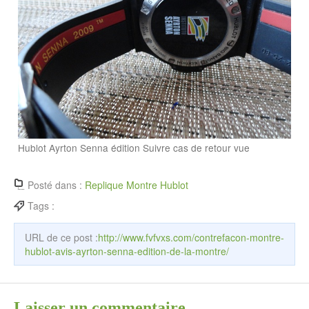
Hublot Ayrton Senna édition Suivre cas de retour vue
Posté dans :
Replique Montre Hublot
Tags :
URL de ce post :
http://www.fvfvxs.com/contrefacon-montre-
hublot-avis-ayrton-senna-edition-de-la-montre/
Laisser un commentaire