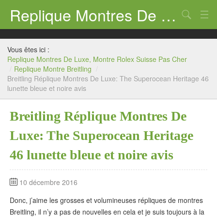
Replique Montres De Luxe, Montre Rolex Suisse Pas Cher
Chercher
Replique Montre Rolex
Vous êtes ici :
Replique Montre Panerai
Replique Montres De Luxe, Montre Rolex Suisse Pas Cher
/
Replique Montre Breitling
/
Breitling Réplique Montres De Luxe: The Superocean Heritage 46
Replique Montre Breitling
lunette bleue et noire avis
Replique Montre Tag Heuer
Breitling Réplique Montres De
Replique Montre Hublot
Luxe: The Superocean Heritage
Replique Montre Omega
46 lunette bleue et noire avis
10 décembre 2016
Donc, j’aime les grosses et volumineuses répliques de montres
Breitling, il n’y a pas de nouvelles en cela et je suis toujours à la