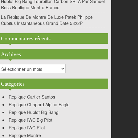
Hublot Big Bang Tourbillon Carbon SR_A Par Samuel
Ross Replique Montre France
La Replique De Montre De Luxe Patek Philippe
Cubitus Instantaneous Grand Date 5822P
Commentaires récents
Archives
rchives
Catégories
Replique Cartier Santos
Replique Chopard Alpine Eagle
Replique Hublot Big Bang
Replique IWC Big Pilot
Replique IWC Pilot
Replique Montre