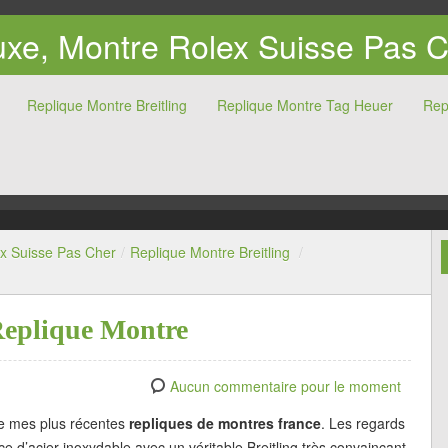
xe, Montre Rolex Suisse Pas 
Replique Montre Breitling
Replique Montre Tag Heuer
Rep
x Suisse Pas Cher
/
Replique Montre Breitling
/
Replique Montre
Aucun commentaire pour le moment
de mes plus récentes
repliques de montres france
. Les regards
e d’acier inoxydable avec un véritable Breitling très convaincant