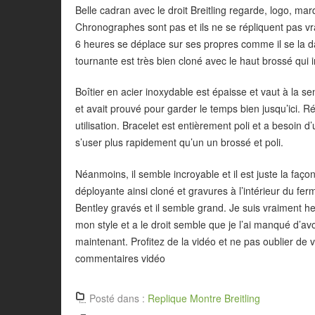
Belle cadran avec le droit Breitling regarde, logo, ma
Chronographes sont pas et ils ne se répliquent pas v
6 heures se déplace sur ses propres comme il se la da
tournante est très bien cloné avec le haut brossé qui im
Boîtier en acier inoxydable est épaisse et vaut à la 
et avait prouvé pour garder le temps bien jusqu’ici.
utilisation. Bracelet est entièrement poli et a besoin d
s’user plus rapidement qu’un un brossé et poli.
Néanmoins, il semble incroyable et il est juste la façon
déployante ainsi cloné et gravures à l’intérieur du fer
Bentley gravés et il semble grand. Je suis vraiment 
mon style et a le droit semble que je l’ai manqué d’av
maintenant. Profitez de la vidéo et ne pas oublier de
commentaires vidéo
Posté dans :
Replique Montre Breitling