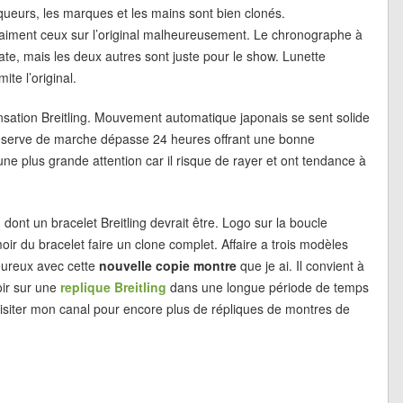
rqueurs, les marques et les mains sont bien clonés.
raiment ceux sur l’original malheureusement. Le chronographe à
te, mais les deux autres sont juste pour le show. Lunette
ite l’original.
sensation Breitling. Mouvement automatique japonais se sent solide
 Réserve de marche dépasse 24 heures offrant une bonne
’une plus grande attention car il risque de rayer et ont tendance à
 dont un bracelet Breitling devrait être. Logo sur la boucle
moir du bracelet faire un clone complet. Affaire a trois modèles
heureux avec cette
nouvelle copie montre
que je ai. Il convient à
oir sur une
replique Breitling
dans une longue période de temps
 visiter mon canal pour encore plus de répliques de montres de