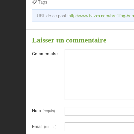
Tags :
URL de ce post :
http://www.fvfvxs.com/breitling-be
Laisser un commentaire
Commentaire
Nom
(requis)
Email
(requis)