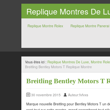
Replique Montres De Lu
Replique Montre Rolex
Replique Montre Panerai
Vous êtes ici :
Replique Montres De Luxe, Montre Role
Breitling Bentley Motors T Replique Montre
Breitling Bentley Motors T 
30 novembre 2015
Auteur:fvfvxs
Marque nouvelle Breitling pour Bentley Motors T un 
sont tout sur cette montre, grand encombrant tout pièc